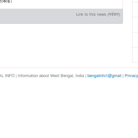
এলাকায়।
Link to this news (বর্তমান)
 INFO | Information about West Bengal, India |
bengalinfo1@gmail
|
Privacy