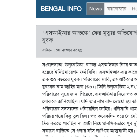
BENGAL INFO
News
ক্যালেন্ডার
Ho
‘এসআইআর আতঙ্কে’ ফের মৃত্যুর অভিযোগ, ফ
যুবক
বর্তমান | ০৪ নভেম্বর ২০২৫
সংবাদদাতা, উলুবেড়িয়া: রাজ্যে এসআইআর নিয়ে আতঙ
হয়েছে ইনিউমারেশন ফর্ম বিলি। এসআইআর-এর কাজের প্
এক ৩০ বছরের যুবক। পরিবারের দাবি, এসআইআর আতঙ্ক
যুবকের নাম জাহির মাল (৩০)। তিনি উলুবেড়িয়া ২ নং ব্
পরিবারের সূত্রে জানা গিয়েছে, এসআইআর নিয়ে গত ক
লোককে জানিয়েছিল। যদি তার নাম বাদ দেওয়া হয় 
পরিবারের সদস্যদের শুনিয়েছিল জাহির। খলিসানি গ্রাম
পরিচয় পত্রে কিছু ভুল ছিল। গত কয়েকদিন ধরে সে সেটা
ঠিক করতে পারছিল না।যেটা নিয়ে মানসিকভাবে খুব দু
সকালে বাড়িতে সে গলায় ফাঁস লাগিয়ে আত্মঘাতী হয