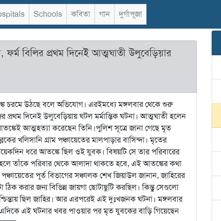
spitals
Schools
কবিতা
গান
দুর্গাপূজা
র্ম বিলির প্রথম দিনেই আত্মঘাতী উলুবেড়িয়ার
্ক চরমে উঠছে বলে অভিযোগ। এরইমধ্যে মঙ্গলবার থেকে শুরু
রথম দিনেই উলুবেড়িয়ায় ঘটল মর্মান্তিক ঘটনা। আত্মঘাতী হলেন
েই আত্মহত্যা করেছেন তিনি।পুলিশ সূত্রে জানা গেছে মৃত
লকের খলিসানি গ্রাম পঞ্চায়েতের মালপাড়ার বাসিন্দা। মৃতের
য়েকদিন ধরে আতঙ্কে ছিল ওই যুবক। বিষয়টি সে তার পরিবারের
তাহলে তাঁকে পরিবার থেকে আলাদা থাকতে হবে, এই আতঙ্কের কথা
 পঞ্চায়েতের পূর্ত বিভাগের সঞ্চালক শেখ জিয়াউল জানান, জাহিরের
 ঠিক করার জন্য বিভিন্ন জায়গা ছোটাছুটি করছিল। কিন্তু সেগুলো
শ্চিন্তায় ছিল জাহির। আর এরপরেই এই দুঃখজনক ঘটনা। মঙ্গলবার
়। এদিকে এই ঘটনার খবর পাওয়ার পর মৃত যুবকের বাড়ি গিয়েছেন