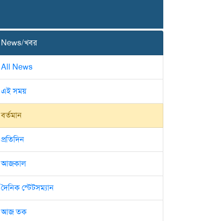
News/খবর
All News
এই সময়
বর্তমান
প্রতিদিন
আজকাল
দৈনিক স্টেটসম্যান
আজ তক