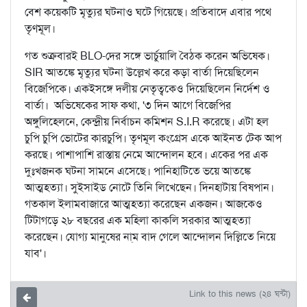
বেশ কয়েকটি মৃত্যুর ঘটনাও ঘটে গিয়েছে। প্রতিবাদে এবার পথে
তৃণমূল।
গত শুক্রবারই BLO-দের সঙ্গে ভার্চুয়ালি বৈঠক করেন অভিষেক।
SIR আতঙ্কে মৃত্যুর ঘটনা উল্লেখ করে কড়া বার্তা দিয়েছিলেন
বিজেপিকে। একইসঙ্গে দলীয় নেতৃত্বকেও দিয়েছিলেন নির্দেশ ও
বার্তা। অভিষেকের সাফ কথা, '৩ দিন আগে বিজেপির
অঙ্গুলিহেলনে, কেন্দ্রীয় নির্বাচন কমিশন S.I.R করেছে। এটা হল
চুপি চুপি ভোটের কারচুপি। তৃণমূল কংগ্রেস একে আইনত টেক আপ
করছে। পাশাপাশি রাস্তায় নেমে আন্দোলন হবে। একের পর এক
দুঃখজনক ঘটনা সামনে এসেছে। পানিহাটিতে ভয়ে আতঙ্কে
আত্মহত্যা। সুইসাইড নোটে তিনি লিখেছেন। দিনহাটায় বিষপান।
গতকাল ইলামবাজারে আত্মহত্যা করেছেন একজন। আজকেও
টিটাগড়ে ২৮ বছরের এক মহিলা কাকলি সরকার আত্মহত্যা
করেছেন। যোগ্য মানুষের না্ম বাদ গেলে আন্দোলন দিল্লিতে নিয়ে
যাব'।
Link to this news (২৪ ঘন্টা)