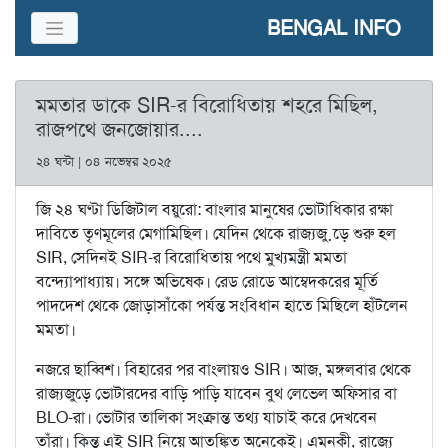
BENGAL INFO
মমতার ডাকে SIR-র বিরোধিতায় শহরে মিছিল,
রাজপথে জনজোয়ার....
২৪ ঘন্টা | ০৪ নভেম্বর ২০২৫
জি ২৪ ঘণ্টা ডিজিটাল ব্য়ুরো: বাংলার মানুষের ভোটাধিকার রক্ষা
দাবিতে তৃণমূলের মেগামিছিল। যেদিন থেকে রাজ্যজু়ড়ে শুরু হল
SIR, সেদিনই SIR-র বিরোধিতায় পথে মুখ্যমন্ত্রী মমতা
বন্দ্যোপাধ্যায়। সঙ্গে অভিষেক। রেড রোডে আম্বেদকরের মূর্তি
পাদদেশ থেকে জোড়াসাঁকো পর্যন্ত সংবিধান হাতে মিছিলে হাঁটলেন
মমতা।
নজরে ছাব্বিশ। বিহারের পর বাংলায়ও SIR। আজ, মঙ্গলবার থেকে
রাজ্যজুড়ে ভোটারদের বাড়ি পাড়ি যাবেন বুথ লেভেল অফিসার বা
BLO-রা। ভোটার তালিকা সংক্রান্ত তথ্য যাচাই করে দেখবেন
তাঁরা। কিন্তু এই SIR নিয়ে আতঙ্কিত অনেকেই। এমনকী, রাজ্যে