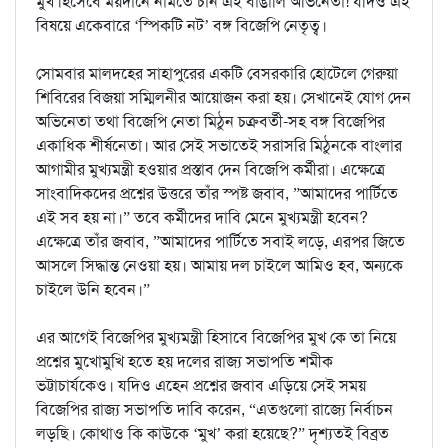
মুখ হিসেবে ময়দানে নামতে চান এই বাঙালি অভিনেতা! যদিও এই
বিষয়ে একেবারে ‘স্পিকটি নট’ বঙ্গ বিজেপি নেতৃত্ব।
সোমবার মালদহের সাহাপুরের একটি বেসরকারি হোটেলে গেরুয়া
শিবিরের বিজয়া সম্মিলনীর আয়োজন করা হয়। সেখানেই যোগ দেন
অভিনেতা তথা বিজেপি নেতা মিঠুন চক্রবর্তী-সহ বঙ্গ বিজেপির
একাধিক শীর্ষনেতা। আর সেই সভাতেই সরাসরি মিঠুনকে বাংলার
আগামীর মুখ্যমন্ত্রী হওয়ার প্রস্তাব দেন বিজেপি কর্মীরা। এক্ষেত্রে
সাংবাদিকদের প্রশ্নের উত্তরে তাঁর স্পষ্ট জবাব, ”আমাদের পার্টিতে
এই সব হয় না।” তবে কর্মীদের দাবি মেনে মুখ্যমন্ত্রী হবেন?
এক্ষেত্রে তাঁর জবাব, ”আমাদের পার্টিতে সবাই লড়ে, এরপর জিতে
আসলে সিদ্ধান্ত নেওয়া হয়। আমায় দল চাইলে আমিও হব, অন্যকে
চাইলে উনি হবেন।”
এর আগেই বিজেপির মুখ্যমন্ত্রী হিসাবে বিজেপির মুখ কে তা নিয়ে
প্রশ্নের মুখোমুখি হতে হয় দলের রাজ্য সভাপতি শমীক
ভট্টাচার্যকেও। যদিও এহেন প্রশ্নের জবাব এড়িয়ে সেই সময়
বিজেপির রাজ্য সভাপতি দাবি করেন, “এতগুলো রাজ্যে নির্বাচন
লড়ছি। কোথাও কি কাউকে ‘মুখ’ করা হয়েছে?” দৃশ্যতই বিব্রত