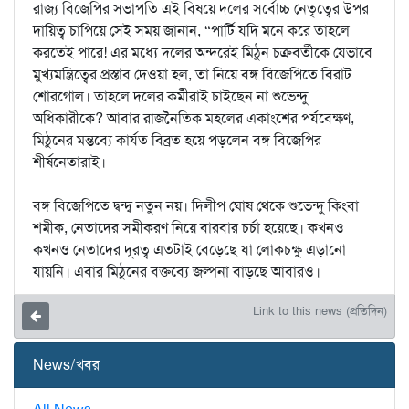
রাজ্য বিজেপির সভাপতি এই বিষয়ে দলের সর্বোচ্চ নেতৃত্বের উপর
দায়িত্ব চাপিয়ে সেই সময় জানান, “পার্টি যদি মনে করে তাহলে
করতেই পারে! এর মধ্যে দলের অন্দরেই মিঠুন চক্রবর্তীকে যেভাবে
মুখ্যমন্ত্রিত্বের প্রস্তাব দেওয়া হল, তা নিয়ে বঙ্গ বিজেপিতে বিরাট
শোরগোল। তাহলে দলের কর্মীরাই চাইছেন না শুভেন্দু
অধিকারীকে? আবার রাজনৈতিক মহলের একাংশের পর্যবেক্ষণ,
মিঠুনের মন্তব্যে কার্যত বিব্রত হয়ে পড়লেন বঙ্গ বিজেপির
শীর্ষনেতারাই।
বঙ্গ বিজেপিতে দ্বন্দ্ব নতুন নয়। দিলীপ ঘোষ থেকে শুভেন্দু কিংবা
শমীক, নেতাদের সমীকরণ নিয়ে বারবার চর্চা হয়েছে। কখনও
কখনও নেতাদের দূরত্ব এতটাই বেড়েছে যা লোকচক্ষু এড়ানো
যায়নি। এবার মিঠুনের বক্তব্যে জল্পনা বাড়ছে আবারও।
Link to this news (প্রতিদিন)
News/খবর