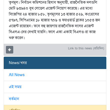
তৃণমূল। নির্বাচন কমিশনের হিসাব অনুযায়ী, রাজনৈতিক দলগুলি
মোট ৬৩৯৪০ বুথ লেভেল এজেন্ট নিয়োগ করেছে। এর মধ্যে
বিজেপির ২৪ হাজার ৮৫৮, তৃণমূলের ১৩ হাজার ৫২৬, কংগ্রেসের
৫৭৯৭, সিপিএমের ১৮ হাজার ৭০৬ ও ফরওয়ার্ড ব্লকের ১০৫৩ জন
এজেন্ট রয়েছেন। তবে বহু জায়গায় রাজনৈতিক দলের এজেন্ট
বিএলএ-দের দেখাই যায়নি। ফলে একা একাই বিএলও-রা কাজ
শুরু করেন।
Link to this news (প্রতিদিন)
News/খবর
All News
এই সময়
বর্তমান