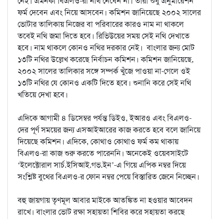
নেই। এমনকী বিএলও-রা নথি নেবেন না। তাঁরা শুধু এনুমারেশন
ফর্ম দেবেন এবং নিয়ে আসবেন। কমিশন জানিয়েছে ২০০২ সালের
ভোটার তালিকায় নিজের বা পরিবারের কারও নাম না থাকলে
তবেই নথি জমা দিতে হবে। রিভিউয়ের সময় সেই নথি দেখাতে
হবে। নাম থাকলে কোনও নথির দরকার নেই। বাংলার জন্য মোট
১৩টি নথির উল্লেখ করেছে নির্বাচন কমিশন। কমিশন জানিয়েছে,
২০০২ সালের তালিকার সঙ্গে সম্পর্ক খুঁজে পাওয়া না-গেলে ওই
১৩টি নথির যে কোনও একটি দিতে হবে। শুনানি করে সেই নথি
খতিয়ে দেখা হবে।
এদিকে আগামী ৪ ডিসেম্বর পর্যন্ত ডিইও, ইআরও এবং বিএলও-
দের পূর্ণ সময়ের জন্য এসআইআরের কাজ করতে হবে বলে জানিয়ে
দিয়েছে কমিশন। এদিকে, কোথাও কোথাও ফর্ম কম থাকায়
বিএলও-রা কাজ শুরু করতে পারেননি। অনেকেই ওয়েবসাইটে
‘ইলেক্টোরাল সার্চ.ইসিআই.গভ.ইন’-এ গিয়ে এপিক নম্বর দিয়ে
সংশ্লিষ্ট বুথের বিএলও-র ফোন নম্বর পেয়ে বিস্তারিত জেনে নিচ্ছেন।
বহু জায়গায় তৃণমূল আবার মাইকে আতঙ্কিত না হওয়ার আবেদন
রাখে। বাংলার ভোট রক্ষা সহায়তা শিবির করে সহায়তা করছে