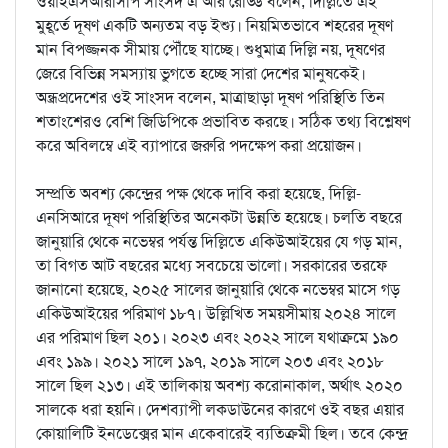
ওয়াইএসআরসিপি সাংসদ এ আর রেড্ডি বলেন, দিল্লিতে এই
মুহূর্তে দূষণ একটি অন্যতম বড় ইশ্যু। নিয়মিতভাবে শহরের দূষণ
মান বিপজ্জনক সীমায় পৌঁছে যাচ্ছে। শুধুমাত্র দিল্লি নয়, দূষণের
জেরে বিভিন্ন সমস্যায় ভুগতে হচ্ছে সারা দেশের মানুষকেই।
অন্ধ্রপ্রদেশের ওই সাংসদ বলেন, মাত্রাছাড়া দূষণ পরিস্থিতি তিন
শতাংশেরও বেশি জিডিপিকে প্রভাবিত করছে। সঠিক তথ্য বিশ্লেষণ
করে অবিলম্বে এই ব্যাপারে জরুরি পদক্ষেপ করা প্রয়োজন।
সম্প্রতি অবশ্য কেন্দ্রের পক্ষ থেকে দাবি করা হয়েছে, দিল্লি-
এনসিআরে দূষণ পরিস্থিতির অনেকটা উন্নতি হয়েছে। চলতি বছরে
জানুয়ারি থেকে নভেম্বর পর্যন্ত দিল্লিতে একিউআইয়ের যে গড় মান,
তা বিগত আট বছরের মধ্যে সবচেয়ে ভালো। সরকারের তরফে
জানানো হয়েছে, ২০২৫ সালের জানুয়ারি থেকে নভেম্বর মাসে গড়
একিউআইয়ের পরিমাণ ১৮৭। উল্লিখিত সময়সীমায় ২০২৪ সালে
এর পরিমাণ ছিল ২০১। ২০২৩ এবং ২০২২ সালে যথাক্রমে ১৯০
এবং ১৯৯। ২০২১ সালে ১৯৭, ২০১৯ সালে ২০৩ এবং ২০১৮
সালে ছিল ২১৩। এই তালিকায় অবশ্য করোনাকাল, অর্থাৎ ২০২০
সালকে ধরা হয়নি। দেশব্যাপী লকডাউনের কারণে ওই বছর এয়ার
কোয়ালিটি ইনডেক্সের মান একেবারেই ব্যতিক্রমী ছিল। তবে কেন্দ্র