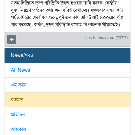
যতই দিল্লিতে দূষণ পরিস্থিতি উন্নত হওয়ার দাবি করুক, কেন্দ্রীয়
দূষণ নিয়ন্ত্রণ পর্ষদের তথ্য অন্য ছবিই দেখাচ্ছে। মঙ্গলবার সন্ধ্যা ৭টা
পর্যন্ত দিল্লির একাধিক গুরুত্বপূর্ণ এলাকায় একিউআই ৪০০য়ের গণ্ডি
পার করেছে। অর্থাৎ, দূষণ পরিস্থিতি রয়েছে বিপজ্জনক সীমাতেই।
Link to this news (বর্তমান)
News/খবর
All News
এই সময়
বর্তমান
প্রতিদিন
আজকাল