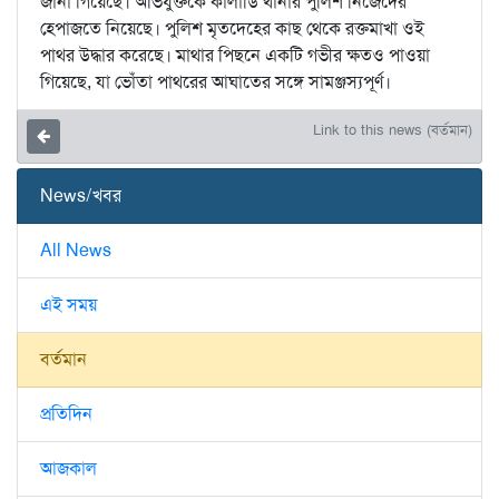
জানা গিয়েছে। অভিযুক্তকে কালাডি থানার পুলিশ নিজেদের
হেপাজতে নিয়েছে। পুলিশ মৃতদেহের কাছ থেকে রক্তমাখা ওই
পাথর উদ্ধার করেছে। মাথার পিছনে একটি গভীর ক্ষতও পাওয়া
গিয়েছে, যা ভোঁতা পাথরের আঘাতের সঙ্গে সামঞ্জস্যপূর্ণ।
Link to this news (বর্তমান)
News/খবর
All News
এই সময়
বর্তমান
প্রতিদিন
আজকাল