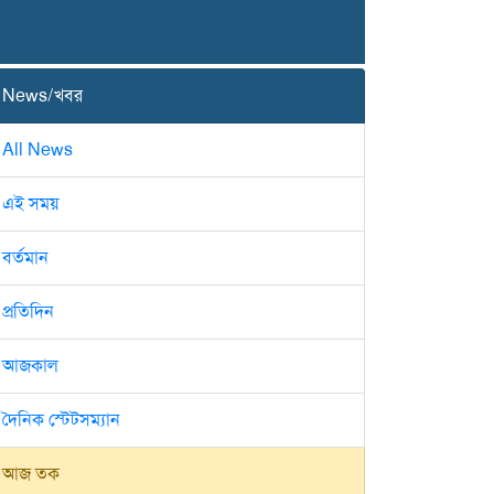
News/খবর
All News
এই সময়
বর্তমান
প্রতিদিন
আজকাল
দৈনিক স্টেটসম্যান
আজ তক