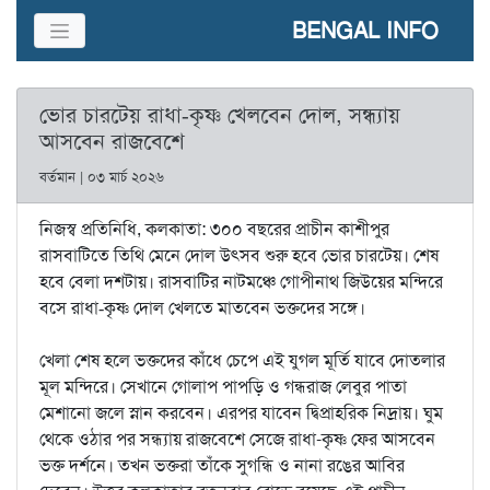
BENGAL INFO
ভোর চারটেয় রাধা‑কৃষ্ণ খেলবেন দোল, সন্ধ্যায়
আসবেন রাজবেশে
বর্তমান | ০৩ মার্চ ২০২৬
নিজস্ব প্রতিনিধি, কলকাতা: ৩০০ বছরের প্রাচীন কাশীপুর
রাসবাটিতে তিথি মেনে দোল উৎসব শুরু হবে ভোর চারটেয়। শেষ
হবে বেলা দশটায়। রাসবাটির নাটমঞ্চে গোপীনাথ জিউয়ের মন্দিরে
বসে রাধা‑কৃষ্ণ দোল খেলতে মাতবেন ভক্তদের সঙ্গে।
খেলা শেষ হলে ভক্তদের কাঁধে চেপে এই যুগল মূর্তি যাবে দোতলার
মূল মন্দিরে। সেখানে গোলাপ পাপড়ি ও গন্ধরাজ লেবুর পাতা
মেশানো জলে স্নান করবেন। এরপর যাবেন দ্বিপ্রাহরিক নিদ্রায়। ঘুম
থেকে ওঠার পর সন্ধ্যায় রাজবেশে সেজে রাধা-কৃষ্ণ ফের আসবেন
ভক্ত দর্শনে। তখন ভক্তরা তাঁকে সুগন্ধি ও নানা রঙের আবির